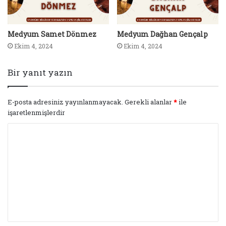
Medyum Samet Dönmez
Medyum Dağhan Gençalp
Ekim 4, 2024
Ekim 4, 2024
Bir yanıt yazın
E-posta adresiniz yayınlanmayacak.
Gerekli alanlar
*
ile
işaretlenmişlerdir
Y
o
r
u
m
*