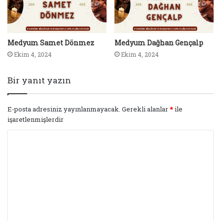
Medyum Samet Dönmez
Medyum Dağhan Gençalp
Ekim 4, 2024
Ekim 4, 2024
Bir yanıt yazın
E-posta adresiniz yayınlanmayacak.
Gerekli alanlar
*
ile
işaretlenmişlerdir
Y
o
r
u
m
*