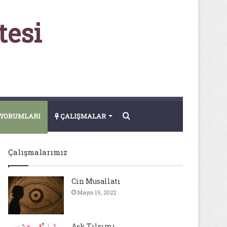
tesi
Arama
YORUMLARI
ÇALIŞMALAR
yap
Çalışmalarımız
...
Cin Musallatı
Mayıs 15, 2022
Aşk Tılsımı