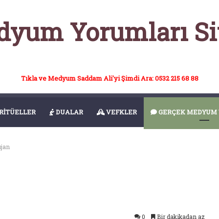
yum Yorumları Si
Tıkla ve Medyum Saddam Ali'yi Şimdi Ara: 0532 215 68 88
RİTÜELLER
DUALAR
VEFKLER
GERÇEK MEDYUM 
jan
0
Bir dakikadan az