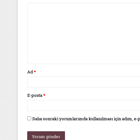
Y
o
r
u
m
*
Ad
*
E-posta
*
Daha sonraki yorumlarımda kullanılması için adım, e-p