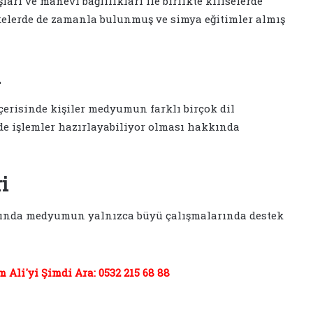
rı ve manevi bağlılıkları ile birlikte kiliselerde
kelerde de zamanla bulunmuş ve simya eğitimler almış
ı
risinde kişiler medyumun farklı birçok dil
de işlemler hazırlayabiliyor olması hakkında
i
ında medyumun yalnızca büyü çalışmalarında destek
Ali'yi Şimdi Ara: 0532 215 68 88