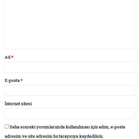
o
r
u
m
*
Ad
*
E-posta
*
İnternet sitesi
Daha sonraki yorumlarımda kullanılması için adım, e-posta
adresim ve site adresim bu tarayıcıya kaydedilsin.