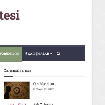
tesi
Arama
YORUMLARI
ÇALIŞMALAR
yap
Çalışmalarımız
...
Cin Musallatı
Mayıs 15, 2022
Aşk Tılsımı