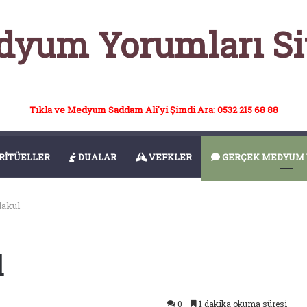
yum Yorumları Si
Tıkla ve Medyum Saddam Ali'yi Şimdi Ara: 0532 215 68 88
RİTÜELLER
DUALAR
VEFKLER
GERÇEK MEDYUM 
akul
l
0
1 dakika okuma süresi