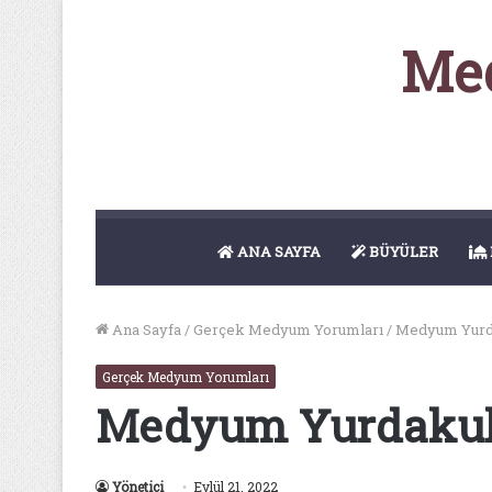
Med
ANA SAYFA
BÜYÜLER
Ana Sayfa
/
Gerçek Medyum Yorumları
/
Medyum Yurd
Gerçek Medyum Yorumları
Medyum Yurdaku
Yönetici
Eylül 21, 2022