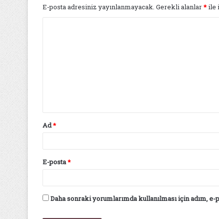
E-posta adresiniz yayınlanmayacak.
Gerekli alanlar
*
ile 
Y
o
r
u
m
*
Ad
*
E-posta
*
Daha sonraki yorumlarımda kullanılması için adım, e-p