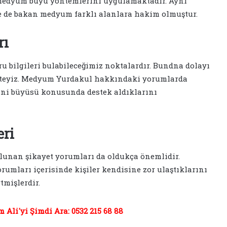
en medyum büyü yöntemlerini uygulamaktadır. Aynı
e de bakan medyum farklı alanlara hakim olmuştur.
rı
bilgileri bulabileceğimiz noktalardır. Bundna dolayı
ekteyiz. Medyum Yurdakul hakkındaki yorumlarda
ani büyüsü konusunda destek aldıklarını
ri
unan şikayet yorumları da oldukça önemlidir.
mları içerisinde kişiler kendisine zor ulaştıklarını
tmişlerdir.
Ali'yi Şimdi Ara: 0532 215 68 88