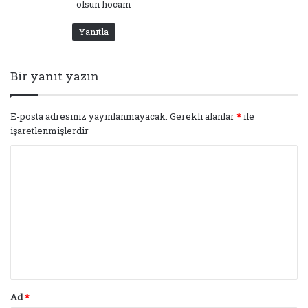
olsun hocam
Yanıtla
Bir yanıt yazın
E-posta adresiniz yayınlanmayacak.
Gerekli alanlar
*
ile
işaretlenmişlerdir
Y
o
r
u
m
*
Ad
*