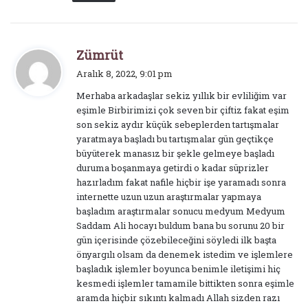
d
Zümrüt
e
Aralık 8, 2022, 9:01 pm
d
Merhaba arkadaşlar sekiz yıllık bir evliliğim var
i
eşimle Birbirimizi çok seven bir çiftiz fakat eşim
k
son sekiz aydır küçük sebeplerden tartışmalar
i
yaratmaya başladı bu tartışmalar gün geçtikçe
:
büyüterek manasız bir şekle gelmeye başladı
duruma boşanmaya getirdi o kadar süprizler
hazırladım fakat nafile hiçbir işe yaramadı sonra
internette uzun uzun araştırmalar yapmaya
başladım araştırmalar sonucu medyum Medyum
Saddam Ali hocayı buldum bana bu sorunu 20 bir
gün içerisinde çözebileceğini söyledi ilk başta
önyargılı olsam da denemek istedim ve işlemlere
başladık işlemler boyunca benimle iletişimi hiç
kesmedi işlemler tamamile bittikten sonra eşimle
aramda hiçbir sıkıntı kalmadı Allah sizden razı