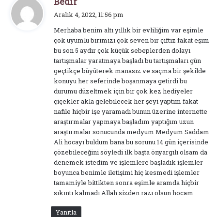
Bedir
e
Aralık 4, 2022, 11:56 pm
d
Merhaba benim altı yıllık bir evliliğim var eşimle
i
çok uyumlu birimizi çok seven bir çiftiz fakat eşim
k
bu son 5 aydır çok küçük sebeplerden dolayı
i
tartışmalar yaratmaya başladı bu tartışmaları gün
:
geçtikçe büyüterek manasız ve saçma bir şekilde
konuyu her seferinde boşanmaya getirdi bu
durumu düzeltmek için bir çok kez hediyeler
çiçekler akla gelebilecek her şeyi yaptım fakat
nafile hiçbir işe yaramadı bunun üzerine internette
araştırmalar yapmaya başladım yaptığım uzun
araştırmalar sonucunda medyum Medyum Saddam
Ali hocayı buldum bana bu sorunu 14 gün içerisinde
çözebileceğini söyledi ilk başta önyargılı olsam da
denemek istedim ve işlemlere başladık işlemler
boyunca benimle iletişimi hiç kesmedi işlemler
tamamiyle bittikten sonra eşimle aramda hiçbir
sıkıntı kalmadı Allah sizden razı olsun hocam
Yanıtla