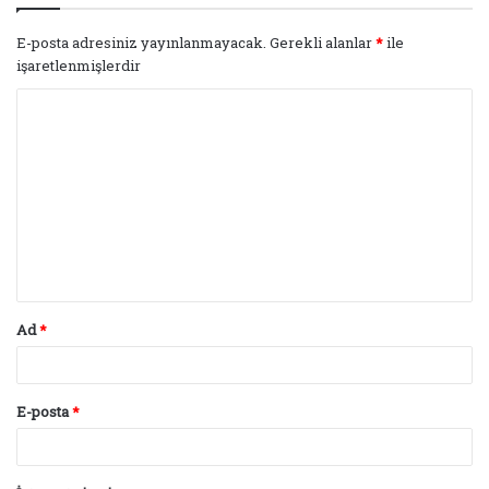
E-posta adresiniz yayınlanmayacak.
Gerekli alanlar
*
ile
işaretlenmişlerdir
Y
o
r
u
m
*
Ad
*
E-posta
*