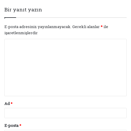
Bir yanıt yazın
E-posta adresiniz yayınlanmayacak.
Gerekli alanlar
*
ile
işaretlenmişlerdir
Y
o
r
u
m
*
Ad
*
E-posta
*