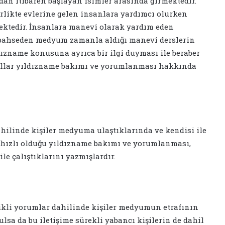
n itibaren başlayan isimler arasında girmektedir.
rlikte evlerine gelen insanlara yardımcı olurken
ektedir. İnsanlara manevi olarak yardım eden
 bahseden medyum zamanla aldığı manevi derslerin
dızname konusuna ayrıca bir ilgi duyması ile beraber
 yıllar yıldızname bakımı ve yorumlanması hakkında
linde kişiler medyuma ulaştıklarında ve kendisi ile
hızlı olduğu yıldızname bakımı ve yorumlanması,
e çalıştıklarını yazmışlardır.
kli yorumlar dahilinde kişiler medyumun etrafının
ulsa da bu iletişime sürekli yabancı kişilerin de dahil