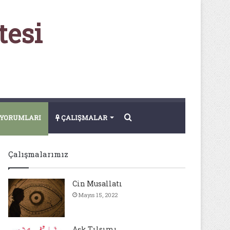
tesi
Arama
YORUMLARI
ÇALIŞMALAR
yap
Çalışmalarımız
...
Cin Musallatı
Mayıs 15, 2022
Aşk Tılsımı