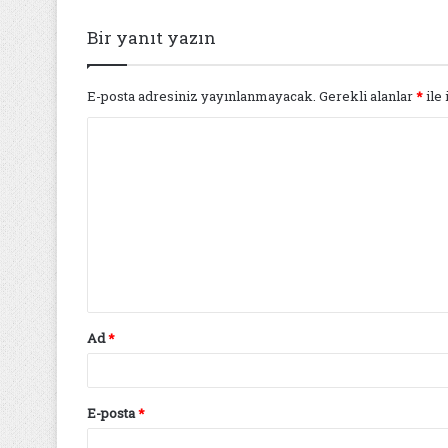
Bir yanıt yazın
E-posta adresiniz yayınlanmayacak.
Gerekli alanlar
*
ile 
Y
o
r
u
m
*
Ad
*
E-posta
*