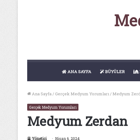
Med
ANA SAYFA
BÜYÜLER
Ana Sayfa
/
Gerçek Medyum Yorumları
/
Medyum Zer
Gerçek Medyum Yorumları
Medyum Zerdan
Yönetici
Nisan 6, 2024