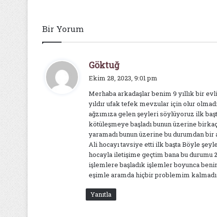
Bir Yorum
d
Göktuğ
e
Ekim 28, 2023, 9:01 pm
d
Merhaba arkadaşlar benim 9 yıllık bir evli
i
yıldır ufak tefek mevzular için olur olmad
k
ağzımıza gelen şeyleri söylüyoruz ilk ba
i
kötüleşmeye başladı bunun üzerine birkaç 
:
yaramadı bunun üzerine bu durumdan bi
Ali hocayı tavsiye etti ilk başta Böyle 
hocayla iletişime geçtim bana bu durumu 
işlemlere başladık işlemler boyunca benim
eşimle aramda hiçbir problemim kalmadı 
Yanıtla