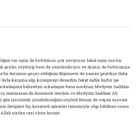
liğim var eşim ile birbitimizi çok seviyoruz fakat eşim son bir
ık şeyler söyleyip beni de sinirlendiriyor ve ikimiz de birbirimize
şta bu durumun geçici olduğunu düşünsem de zaman geçtikçe daha
defa karşıma alıp konuşmayı denedim fakat nafile hiçbir işe
r arkadaşıma bahsettim arkadaşım bana medyum Medyum Saddam
şeylere inanmasan da denemek istedim ve Medyum Saddam Ali
21 gün içerisinde çözebileceğiini söyledi Benim de onyım üzerine
le iletişime hiç kesmedi işlemler tamamiyle olup bittikten sonra
Allah sizden razı olsun hocam