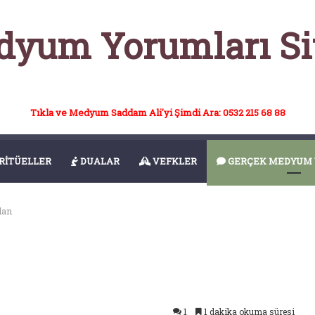
yum Yorumları Si
Tıkla ve Medyum Saddam Ali'yi Şimdi Ara: 0532 215 68 88
RİTÜELLER
DUALAR
VEFKLER
GERÇEK MEDYUM 
dan
1
1 dakika okuma süresi