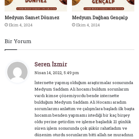
Medyum Samet Dönmez
Medyum Dağhan Gençalp
Ekim 4, 2024
Ekim 4, 2024
Bir Yorum
d
Seren İzmir
e
Nisan 14, 2022, 5:49 pm
d
İnternette yapmış olduğum araştırmalar sonucunda
i
Medyum Saddam Ali hocamı buldum sorunlarım
k
vardı kimse çözemiyordu bende internette
i
bulduğum Medyum Saddam Ali Hocamı aradım
:
sorumlarımı anlattım ve çalışmlara başladı ilk başta
hocamın benden yapmamı istediği bir kaç birşey
oldu yerine getirdim ve işleme başladık 21 günlük
süren işlem sonucunda çok şükür rahatladım ve
düzenim oturdu sorunlarım bitti allah ne muradınız