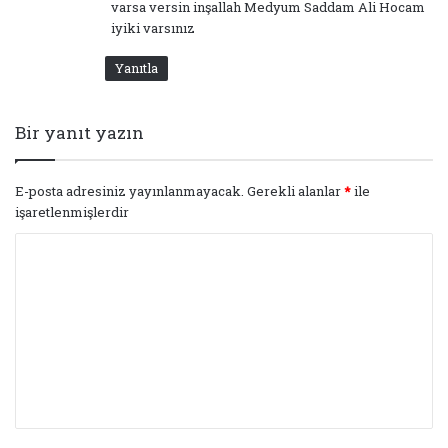
varsa versin inşallah Medyum Saddam Ali Hocam
iyiki varsınız
Yanıtla
Bir yanıt yazın
E-posta adresiniz yayınlanmayacak.
Gerekli alanlar
*
ile
işaretlenmişlerdir
Y
o
r
u
m
*