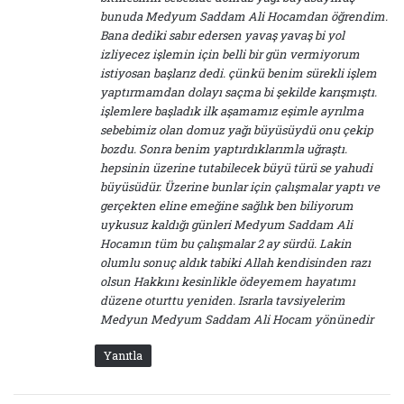
bunuda Medyum Saddam Ali Hocamdan öğrendim.
Bana dediki sabır edersen yavaş yavaş bi yol
izliyecez işlemin için belli bir gün vermiyorum
istiyosan başlarız dedi. çünkü benim sürekli işlem
yaptırmamdan dolayı saçma bi şekilde karışmıştı.
işlemlere başladık ilk aşamamız eşimle ayrılma
sebebimiz olan domuz yağı büyüsüydü onu çekip
bozdu. Sonra benim yaptırdıklarımla uğraştı.
hepsinin üzerine tutabilecek büyü türü se yahudi
büyüsüdür. Üzerine bunlar için çalışmalar yaptı ve
gerçekten eline emeğine sağlık ben biliyorum
uykusuz kaldığı günleri Medyum Saddam Ali
Hocamın tüm bu çalışmalar 2 ay sürdü. Lakin
olumlu sonuç aldık tabiki Allah kendisinden razı
olsun Hakkını kesinlikle ödeyemem hayatımı
düzene oturttu yeniden. Israrla tavsiyelerim
Medyun Medyum Saddam Ali Hocam yönünedir
Yanıtla