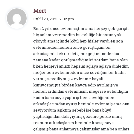
d
Mert
e
Eylül 23, 2021, 2:02 pm
d
Ben 2 yıl önce evlenmiştim ama herşey çok garipti
i
hiç anlam veremedim bu evliliğe bir sorun yok
k
gibiydi ama içimde kötü hep hisler vardı en son
i
evlenmeden hemen önce görüştüğüm bir
:
arkadaşımla tekrar iletişime geçtim neden bu
zamana kadar görüşmediğimizi sordum bana olan
biten herşeyi anlattı hepsini ağlaya ağlaya dinledim
meğer ben evlenmeden önce sevdiğim bir kadın
varmış sevgiliymişiz evlenme hayali
kuruyormuşuz birden kavga edip ayrılmış ve
hemen ardından evlenmişim meğerse evlendiğim
kadın bana büyü yaptırıp beni sevdiğimden
arkadaşlarımdan ayırıp benimle evlenmiş ama onu
seviyordum aşıktım sebebi ise bana büyü
yaptırdığından dolayıymış gözüme perde inmiş
resmen arkadaşlarım benimle konuşmaya
çalışmış bana anlatmaya çalışmışlar ama ben onları