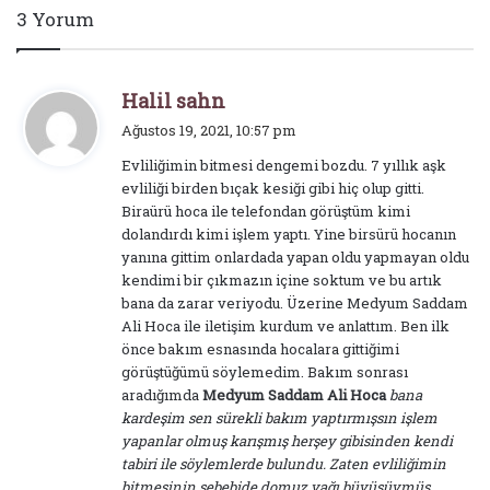
3 Yorum
d
Halil sahn
e
Ağustos 19, 2021, 10:57 pm
d
Evliliğimin bitmesi dengemi bozdu. 7 yıllık aşk
i
evliliği birden bıçak kesiği gibi hiç olup gitti.
k
Biraürü hoca ile telefondan görüştüm kimi
i
dolandırdı kimi işlem yaptı. Yine birsürü hocanın
:
yanına gittim onlardada yapan oldu yapmayan oldu
kendimi bir çıkmazın içine soktum ve bu artık
bana da zarar veriyodu. Üzerine Medyum Saddam
Ali Hoca ile iletişim kurdum ve anlattım. Ben ilk
önce bakım esnasında hocalara gittiğimi
görüştüğümü söylemedim. Bakım sonrası
aradığımda
Medyum Saddam Ali Hoca
bana
kardeşim sen sürekli bakım yaptırmışsın işlem
yapanlar olmuş karışmış herşey gibisinden kendi
tabiri ile söylemlerde bulundu. Zaten evliliğimin
bitmesinin sebebide domuz yağı büyüsüymüş