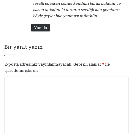
teselli ederken bende kendimi burda buldum ve
bazen anladım ki insanın sevdiği için gerekirse
böyle şeyler bile yapması mümkün
Yanıtla
Bir yanıt yazın
E-posta adresiniz yayınlanmayacak.
Gerekli alanlar
*
ile
işaretlenmişlerdir
Y
o
r
u
m
*