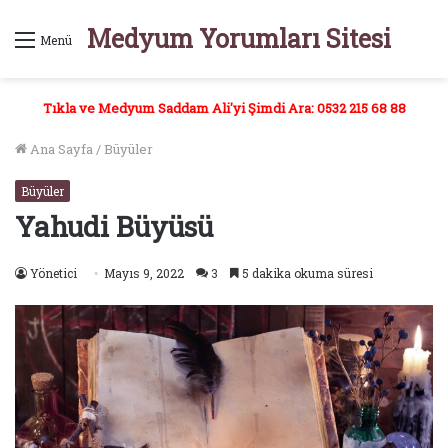
Medyum Yorumları Sitesi
Menü
Tıkla ve Medyum Saddam Ali'yi Şimdi Ara: 0532 215 68 88
Ana Sayfa
/
Büyüler
Büyüler
Yahudi Büyüsü
Yönetici
Mayıs 9, 2022
3
5 dakika okuma süresi