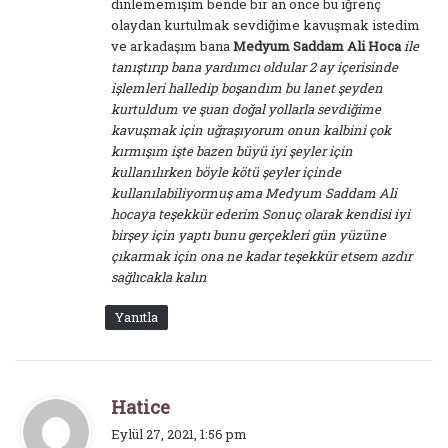
dinlememişim bende bir an önce bu iğrenç
olaydan kurtulmak sevdiğime kavuşmak istedim
ve arkadaşım bana
Medyum Saddam Ali Hoca
ile
tanıştırıp bana yardımcı oldular 2 ay içerisinde
işlemleri halledip boşandım bu lanet şeyden
kurtuldum ve şuan doğal yollarla sevdiğime
kavuşmak için uğraşıyorum onun kalbini çok
kırmışım işte bazen büyü iyi şeyler için
kullanılırken böyle kötü şeyler içinde
kullanılabiliyormuş ama Medyum Saddam Ali
hocaya teşekkür ederim Sonuç olarak kendisi iyi
birşey için yaptı bunu gerçekleri gün yüzüne
çıkarmak için ona ne kadar teşekkür etsem azdır
sağlıcakla kalın
Yanıtla
d
Hatice
e
Eylül 27, 2021, 1:56 pm