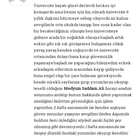
d
Üniversite hayatı güzel derlerdi herkes iyi
i
konuşurdu ama benim için hiç olmadı üniversite 6
k
yıllık ilişkimi bitirmeye sebep oluyordu az kalsın
i
sevgilimle orta okukda tanışıp lise sona kadar olan
:
bir beraberliğimiz olmuştu ben üniversiteye
gidince arada bir soğukluk olmaya başladı artık
eskisi gibi sık sık görüşemez buluşamaz olduk
yavaş yavaş benden soğuyordu ve üniversite
ortamından dolayı bana karşı güvensizlik
yaşamaya başladı ne yapacağımı bilemedim erkek
arkadaşım ellerimin arasından kayıp gidiyordu
buna engel olup bir çare bulmam gerekiyordu
bende sürekli sayfasına girip yorumlarını okuyup
teselli olduğum
Medyum Saddam Ali
hocayı aradım
sorunumu anlatıp bunun hakkında işlem yaptırmak
istediğimi belirttim güvendiğim için işlem
yaptırdım 2 hafta sonrasında ise benden soğuyan
güven sorunları yaşayan sevgilimi birden kapımda
buldum beni özlediğini söyledi sanki hiçbir şey
olmamış gibi davranıyordu 1 hafta sonrasında ise
herşey düzeldi burdaki yorumları okuyup kendimi