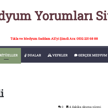
yum Yorumları Si
Tıkla ve Medyum Saddam Ali'yi Şimdi Ara: 0532 215 68 88
RİTÜELLER
DUALAR
VEFKLER
GERÇEK MEDYUM 
i
0
4 dakika okuma süresi