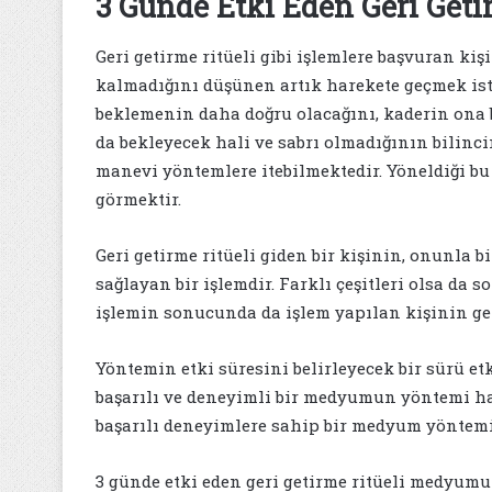
3 Günde Etki Eden Geri Geti
Geri getirme ritüeli gibi işlemlere başvuran kiş
kalmadığını düşünen artık harekete geçmek iste
beklemenin daha doğru olacağını, kaderin ona be
da bekleyecek hali ve sabrı olmadığının bilinci
manevi yöntemlere itebilmektedir. Yöneldiği bu
görmektir.
Geri getirme ritüeli giden bir kişinin, onunla b
sağlayan bir işlemdir. Farklı çeşitleri olsa da 
işlemin sonucunda da işlem yapılan kişinin ger
Yöntemin etki süresini belirleyecek bir sürü e
başarılı ve deneyimli bir medyumun yöntemi h
başarılı deneyimlere sahip bir medyum yöntemi
3 günde etki eden geri getirme ritüeli medyum