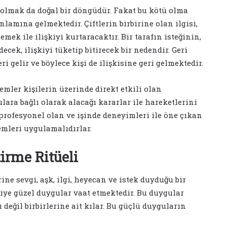
ötü olmak da doğal bir döngüdür. Fakat bu kötü olma
mına gelmektedir. Çiftlerin birbirine olan ilgisi,
mek ile ilişkiyi kurtaracaktır. Bir tarafın isteğinin,
ek, ilişkiyi tüketip bitirecek bir nedendir. Geri
eri gelir ve böylece kişi de ilişkisine geri gelmektedir.
şlemler kişilerin üzerinde direkt etkili olan
ara bağlı olarak alacağı kararlar ile hareketlerini
profesyonel olan ve işinde deneyimleri ile öne çıkan
lemleri uygulamalıdırlar.
irme Ritüeli
rine sevgi, aşk, ilgi, heyecan ve istek duyduğu bir
şiye güzel duygular vaat etmektedir. Bu duygular
cı değil birbirlerine ait kılar. Bu güçlü duyguların