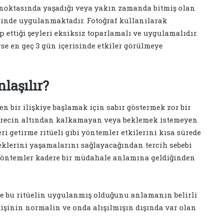
 noktasında yaşadığı veya yakın zamanda bitmiş olan
isinde uygulanmaktadır. Fotoğraf kullanılarak
ttiği şeyleri eksiksiz toparlamalı ve uygulamalıdır.
se en geç 3 gün içerisinde etkiler görülmeye
nlaşılır?
n bir ilişkiye başlamak için sabır göstermek zor bir
Bu sürecin altından kalkamayan veya beklemek istemeyen
eri getirme ritüeli gibi yöntemler etkilerini kısa sürede
leklerini yaşamalarını sağlayacağından tercih sebebi
 yöntemler kadere bir müdahale anlamına geldiğinden
ide bu ritüelin uygulanmış olduğunu anlamanın belirli
kişinin normalin ve onda alışılmışın dışında var olan