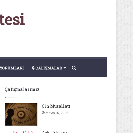
tesi
Arama
YORUMLARI
ÇALIŞMALAR
yap
Çalışmalarımız
...
Cin Musallatı
Mayıs 15, 2022
Aşk Tılsımı