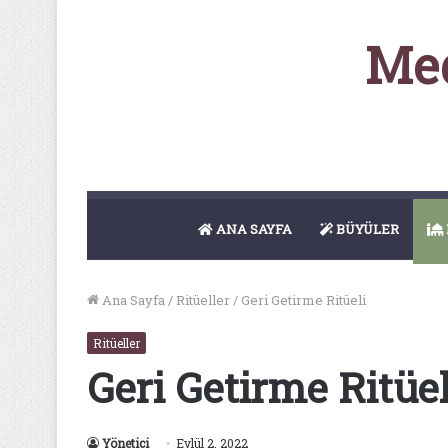
Med
ANA SAYFA
BÜYÜLER
Ana Sayfa
/
Ritüeller
/
Geri Getirme Ritüeli
Ritüeller
Geri Getirme Ritüel
Yönetici
Eylül 2, 2022