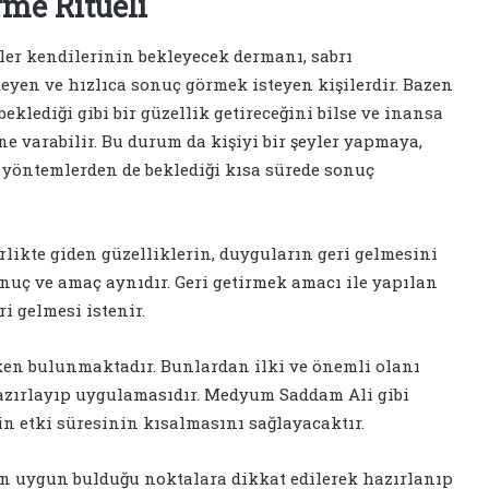
rme Ritüeli
iler kendilerinin bekleyecek dermanı, sabrı
yen ve hızlıca sonuç görmek isteyen kişilerdir. Bazen
klediği gibi bir güzellik getireceğini bilse ve inansa
ne varabilir. Bu durum da kişiyi bir şeyler yapmaya,
 yöntemlerden de beklediği kısa sürede sonuç
irlikte giden güzelliklerin, duyguların geri gelmesini
sonuç ve amaç aynıdır. Geri getirmek amacı ile yapılan
i gelmesi istenir.
tken bulunmaktadır. Bunlardan ilki ve önemli olanı
azırlayıp uygulamasıdır. Medyum Saddam Ali gibi
n etki süresinin kısalmasını sağlayacaktır.
un uygun bulduğu noktalara dikkat edilerek hazırlanıp