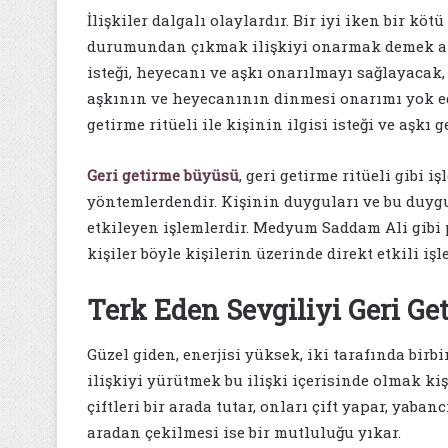
İlişkiler dalgalı olaylardır. Bir iyi iken bir k
durumundan çıkmak ilişkiyi onarmak demek anla
isteği, heyecanı ve aşkı onarılmayı sağlayacak, e
aşkının ve heyecanının dinmesi onarımı yok edec
getirme ritüeli ile kişinin ilgisi isteği ve aşkı g
Geri getirme büyüsü
, geri getirme ritüeli gibi i
yöntemlerdendir. Kişinin duyguları ve bu duygul
etkileyen işlemlerdir. Medyum Saddam Ali gibi 
kişiler böyle kişilerin üzerinde direkt etkili iş
Terk Eden Sevgiliyi Geri Get
Güzel giden, enerjisi yüksek, iki tarafında birbi
ilişkiyi yürütmek bu ilişki içerisinde olmak ki
çiftleri bir arada tutar, onları çift yapar, yaban
aradan çekilmesi ise bir mutluluğu yıkar.